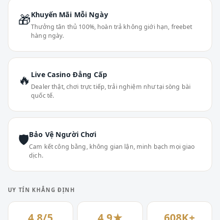
Khuyến Mãi Mỗi Ngày
🎁
Thưởng tân thủ 100%, hoàn trả không giới hạn, freebet
hàng ngày.
Live Casino Đẳng Cấp
🔥
Dealer thật, chơi trực tiếp, trải nghiệm như tại sòng bài
quốc tế.
Bảo Vệ Người Chơi
🛡
Cam kết công bằng, không gian lận, minh bạch mọi giao
dịch.
UY TÍN KHẲNG ĐỊNH
4.8/5
4.9★
608K+