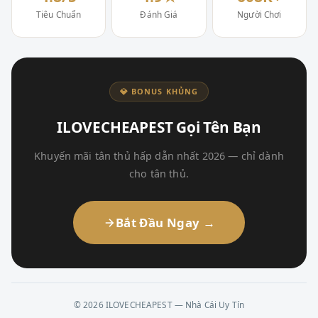
Tiêu Chuẩn
Đánh Giá
Người Chơi
💎 BONUS KHỦNG
ILOVECHEAPEST Gọi Tên Bạn
Khuyến mãi tân thủ hấp dẫn nhất 2026 — chỉ dành
cho tân thủ.
Bắt Đầu Ngay →
© 2026 ILOVECHEAPEST — Nhà Cái Uy Tín