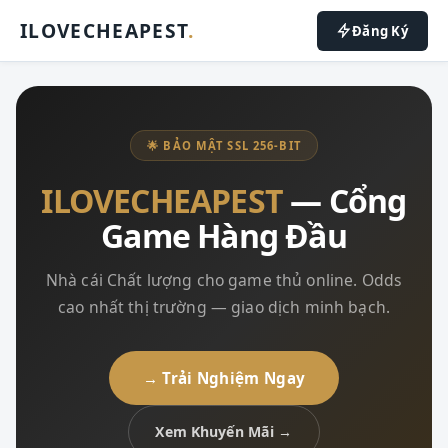
ILOVECHEAPEST
.
Đăng Ký
🌟 BẢO MẬT SSL 256-BIT
ILOVECHEAPEST
— Cổng
Game Hàng Đầu
Nhà cái Chất lượng cho game thủ online. Odds
cao nhất thị trường — giao dịch minh bạch.
→ Trải Nghiệm Ngay
Xem Khuyến Mãi →