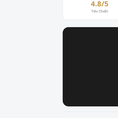
4.8/5
Tiêu Chuẩn