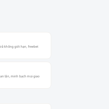
rả không giới hạn, freebet
an lận, minh bạch mọi giao