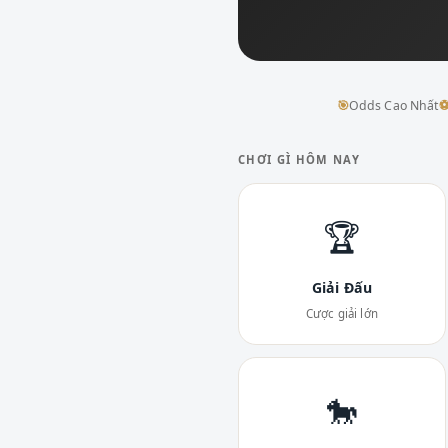
🎯
Odds Cao Nhất
CHƠI GÌ HÔM NAY
🏆
Giải Đấu
Cược giải lớn
🐎