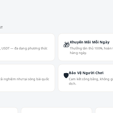
ST
Khuyến Mãi Mỗi Ngày
🎁
, USDT — đa dạng phương thức
Thưởng tân thủ 100%, hoàn t
hàng ngày.
Bảo Vệ Người Chơi
🛡
 trải nghiệm như tại sòng bài quốc
Cam kết công bằng, không gi
dịch.