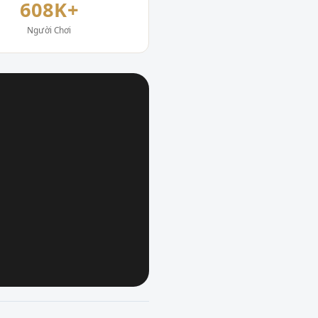
608K+
Người Chơi