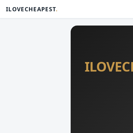
ILOVECHEAPEST
.
ILOVEC