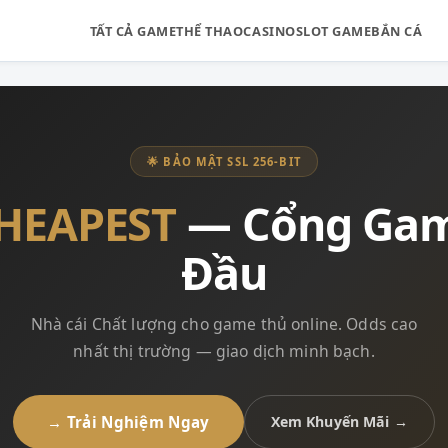
TẤT CẢ GAME
THỂ THAO
CASINO
SLOT GAME
BẮN CÁ
🌟 BẢO MẬT SSL 256-BIT
HEAPEST
— Cổng Ga
Đầu
Nhà cái Chất lượng cho game thủ online. Odds cao
nhất thị trường — giao dịch minh bạch.
→ Trải Nghiệm Ngay
Xem Khuyến Mãi →