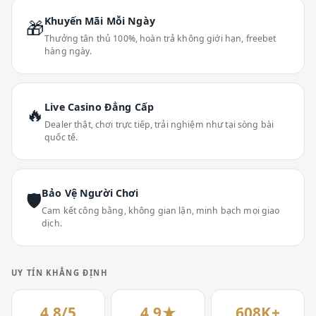
Khuyến Mãi Mỗi Ngày
🎁
Thưởng tân thủ 100%, hoàn trả không giới hạn, freebet
hàng ngày.
Live Casino Đẳng Cấp
🔥
Dealer thật, chơi trực tiếp, trải nghiệm như tại sòng bài
quốc tế.
Bảo Vệ Người Chơi
🛡
Cam kết công bằng, không gian lận, minh bạch mọi giao
dịch.
UY TÍN KHẲNG ĐỊNH
4.8/5
4.9★
608K+