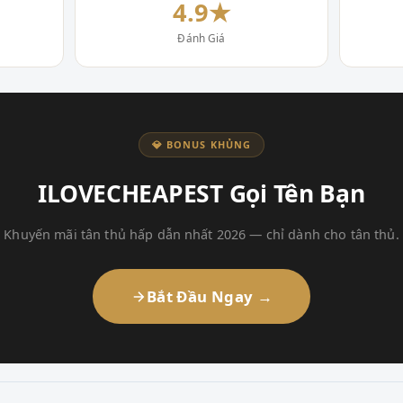
4.9★
Đánh Giá
💎 BONUS KHỦNG
ILOVECHEAPEST Gọi Tên Bạn
Khuyến mãi tân thủ hấp dẫn nhất 2026 — chỉ dành cho tân thủ.
Bắt Đầu Ngay →