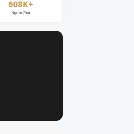
608K+
Người Chơi