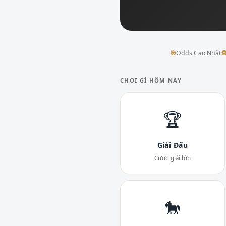
🎯
Odds Cao Nhất
CHƠI GÌ HÔM NAY
🏆
Giải Đấu
Cược giải lớn
🐎