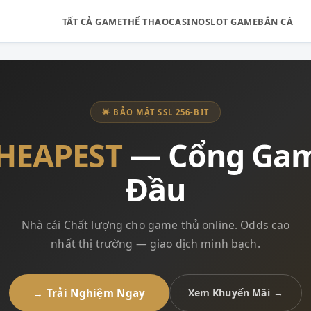
TẤT CẢ GAME
THỂ THAO
CASINO
SLOT GAME
BẮN CÁ
🌟 BẢO MẬT SSL 256-BIT
HEAPEST
— Cổng Ga
Đầu
Nhà cái Chất lượng cho game thủ online. Odds cao
nhất thị trường — giao dịch minh bạch.
→ Trải Nghiệm Ngay
Xem Khuyến Mãi →