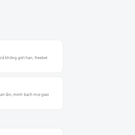
rả không giới hạn, freebet
an lận, minh bạch mọi giao