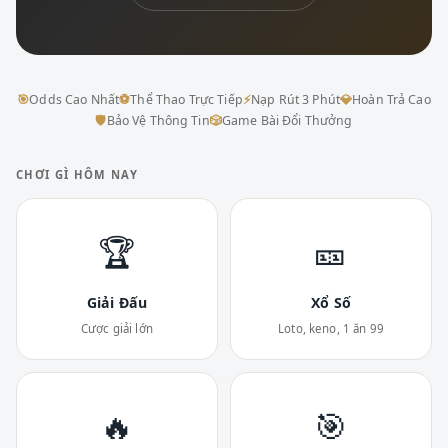
🎯
Odds Cao Nhất
⚽
Thể Thao Trực Tiếp
⚡
Nạp Rút 3 Phút
💎
Hoàn Trả Cao
🛡
Bảo Vệ Thông Tin
🎲
Game Bài Đổi Thưởng
CHƠI GÌ HÔM NAY
🏆
🎫
Giải Đấu
Xổ Số
Cược giải lớn
Loto, keno, 1 ăn 99
🔥
🎯