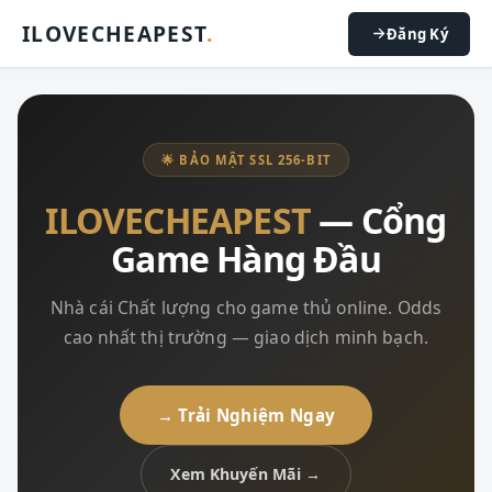
ILOVECHEAPEST
.
Đăng Ký
🌟 BẢO MẬT SSL 256-BIT
ILOVECHEAPEST
— Cổng
Game Hàng Đầu
Nhà cái Chất lượng cho game thủ online. Odds
cao nhất thị trường — giao dịch minh bạch.
→ Trải Nghiệm Ngay
Xem Khuyến Mãi →