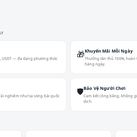
ST
Khuyến Mãi Mỗi Ngày
🎁
, USDT — đa dạng phương thức
Thưởng tân thủ 100%, hoàn t
hàng ngày.
Bảo Vệ Người Chơi
🛡
 trải nghiệm như tại sòng bài quốc
Cam kết công bằng, không gi
dịch.