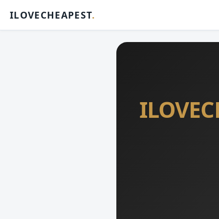
ILOVECHEAPEST
.
ILOVEC