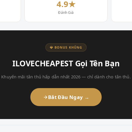
4.9★
Đánh Giá
💎 BONUS KHỦNG
ILOVECHEAPEST Gọi Tên Bạn
Khuyến mãi tân thủ hấp dẫn nhất 2026 — chỉ dành cho tân thủ.
Bắt Đầu Ngay →