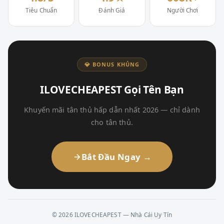
Tiêu Chuẩn
Đánh Giá
Người Chơi
💎 BONUS KHỦNG
ILOVECHEAPEST Gọi Tên Bạn
Khuyến mãi tân thủ hấp dẫn nhất 2026 — chỉ dành
cho tân thủ.
Bắt Đầu Ngay →
© 2026 ILOVECHEAPEST — Nhà Cái Uy Tín