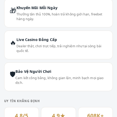
Khuyến Mãi Mỗi Ngày
🎁
Thưởng tân thủ 100%, hoàn trả không giới hạn, freebet
hàng ngày.
Live Casino Đẳng Cấp
🔥
Dealer thật, chơi trực tiếp, trải nghiệm như tại sòng bài
quốc tế.
Bảo Vệ Người Chơi
🛡
Cam kết công bằng, không gian lận, minh bạch mọi giao
dịch.
UY TÍN KHẲNG ĐỊNH
4.8/5
4.9★
608K+