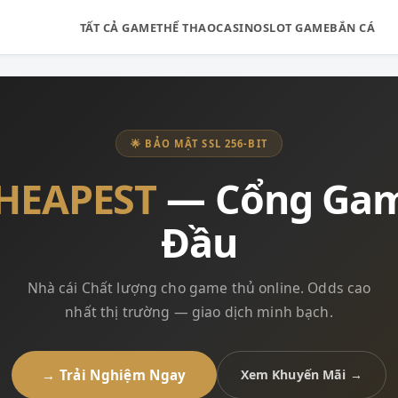
TẤT CẢ GAME
THỂ THAO
CASINO
SLOT GAME
BẮN CÁ
🌟 BẢO MẬT SSL 256-BIT
HEAPEST
— Cổng Ga
Đầu
Nhà cái Chất lượng cho game thủ online. Odds cao
nhất thị trường — giao dịch minh bạch.
→ Trải Nghiệm Ngay
Xem Khuyến Mãi →