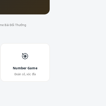
me Bài Đổi Thưởng
🎯
Number Game
Đoán số, xóc đĩa