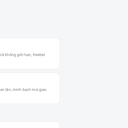
rả không giới hạn, freebet
an lận, minh bạch mọi giao