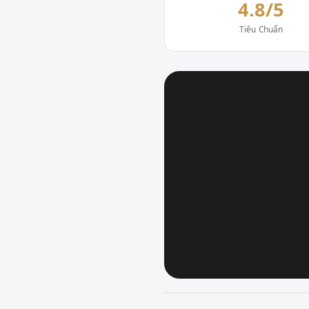
4.8/5
Tiêu Chuẩn