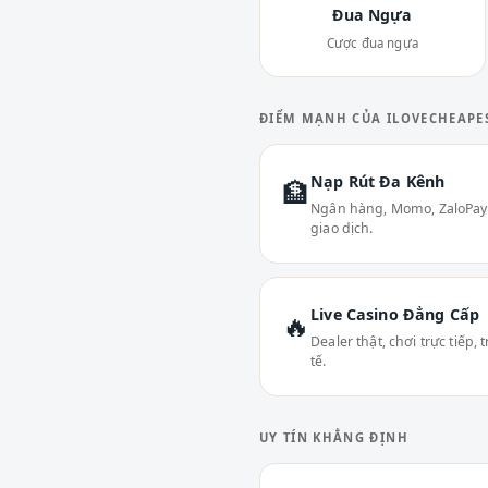
Đua Ngựa
Cược đua ngựa
ĐIỂM MẠNH CỦA ILOVECHEAPE
Nạp Rút Đa Kênh
🏦
Ngân hàng, Momo, ZaloPay
giao dịch.
Live Casino Đẳng Cấp
🔥
Dealer thật, chơi trực tiếp,
tế.
UY TÍN KHẲNG ĐỊNH