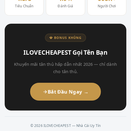
Tiêu Chuẩn
Đánh Giá
Người Chơi
💎 BONUS KHỦNG
ILOVECHEAPEST Gọi Tên Bạn
Khuyến mãi tân thủ hấp dẫn nhất 2026 — chỉ dành
cho tân thủ.
Bắt Đầu Ngay →
© 2026 ILOVECHEAPEST — Nhà Cái Uy Tín