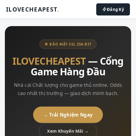
ILOVECHEAPEST
.
Đăng Ký
🌟 BẢO MẬT SSL 256-BIT
ILOVECHEAPEST
— Cổng
Game Hàng Đầu
Nhà cái Chất lượng cho game thủ online. Odds
cao nhất thị trường — giao dịch minh bạch.
→ Trải Nghiệm Ngay
Xem Khuyến Mãi →