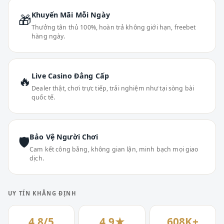
Khuyến Mãi Mỗi Ngày
🎁
Thưởng tân thủ 100%, hoàn trả không giới hạn, freebet
hàng ngày.
Live Casino Đẳng Cấp
🔥
Dealer thật, chơi trực tiếp, trải nghiệm như tại sòng bài
quốc tế.
Bảo Vệ Người Chơi
🛡
Cam kết công bằng, không gian lận, minh bạch mọi giao
dịch.
UY TÍN KHẲNG ĐỊNH
4.8/5
4.9★
608K+