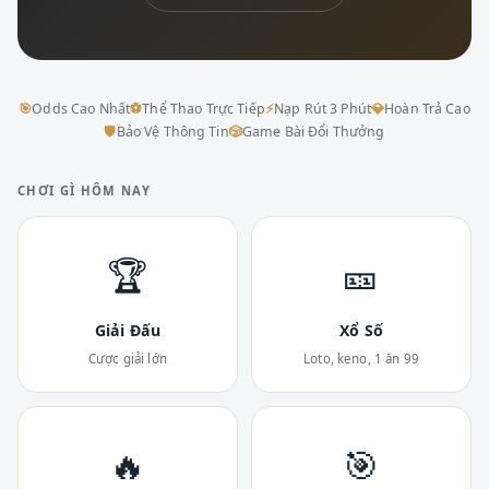
🎯
Odds Cao Nhất
⚽
Thể Thao Trực Tiếp
⚡
Nạp Rút 3 Phút
💎
Hoàn Trả Cao
🛡
Bảo Vệ Thông Tin
🎲
Game Bài Đổi Thưởng
CHƠI GÌ HÔM NAY
🏆
🎫
Giải Đấu
Xổ Số
Cược giải lớn
Loto, keno, 1 ăn 99
🔥
🎯