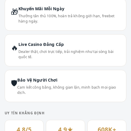
Khuyến Mãi Mỗi Ngày
🎁
Thưởng tân thủ 100%, hoàn trả không giới hạn, freebet
hàng ngày.
Live Casino Đẳng Cấp
🔥
Dealer thật, chơi trực tiếp, trải nghiệm như tại sòng bài
quốc tế.
Bảo Vệ Người Chơi
🛡
Cam kết công bằng, không gian lận, minh bạch mọi giao
dịch.
UY TÍN KHẲNG ĐỊNH
4.8/5
4.9★
608K+