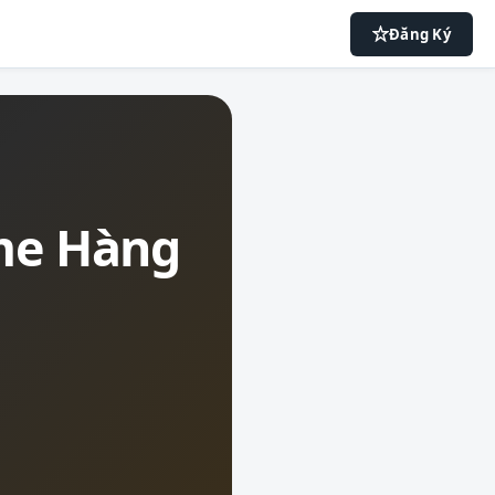
Đăng Ký
me Hàng