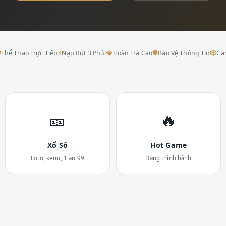
⚽
Thể Thao Trực Tiếp
⚡
Nạp Rút 3 Phút
💎
Hoàn Trả Cao
🛡
Bảo Vệ Thông Tin
🎲
Ga
🎫
🔥
Xổ Số
Hot Game
Loto, keno, 1 ăn 99
Đang thịnh hành