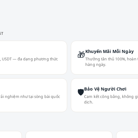
ST
Khuyến Mãi Mỗi Ngày
🎁
, USDT — đa dạng phương thức
Thưởng tân thủ 100%, hoàn t
hàng ngày.
Bảo Vệ Người Chơi
🛡
 trải nghiệm như tại sòng bài quốc
Cam kết công bằng, không gi
dịch.