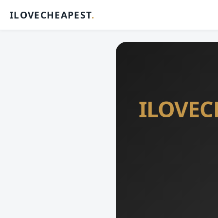
ILOVECHEAPEST
.
ILOVEC