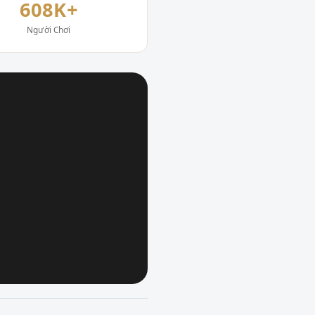
608K+
Người Chơi