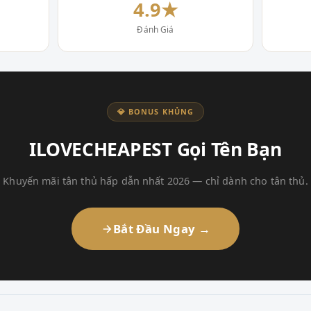
4.9★
Đánh Giá
💎 BONUS KHỦNG
ILOVECHEAPEST Gọi Tên Bạn
Khuyến mãi tân thủ hấp dẫn nhất 2026 — chỉ dành cho tân thủ.
Bắt Đầu Ngay →