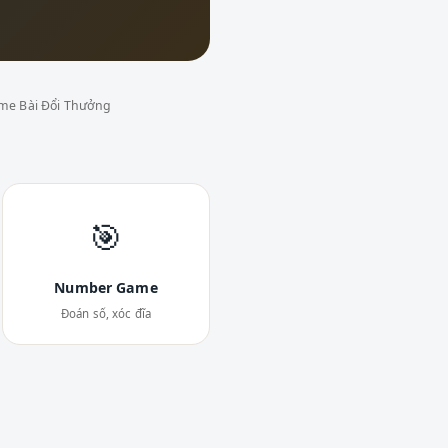
me Bài Đổi Thưởng
🎯
Number Game
Đoán số, xóc đĩa