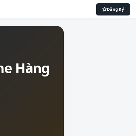
Đăng Ký
me Hàng