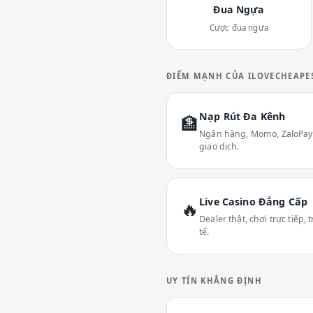
Đua Ngựa
Cược đua ngựa
ĐIỂM MẠNH CỦA ILOVECHEAPE
Nạp Rút Đa Kênh
🏦
Ngân hàng, Momo, ZaloPay
giao dịch.
Live Casino Đẳng Cấp
🔥
Dealer thật, chơi trực tiếp,
tế.
UY TÍN KHẲNG ĐỊNH