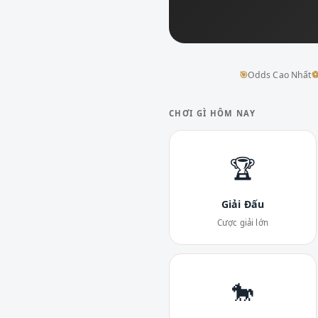
🎯
Odds Cao Nhất
CHƠI GÌ HÔM NAY
🏆
Giải Đấu
Cược giải lớn
🐎