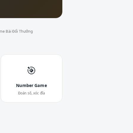
me Bài Đổi Thưởng
🎯
Number Game
Đoán số, xóc đĩa