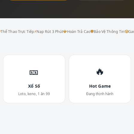
⚽
Thể Thao Trực Tiếp
⚡
Nạp Rút 3 Phút
💎
Hoàn Trả Cao
🛡
Bảo Vệ Thông Tin
🎲
Ga
🎫
🔥
Xổ Số
Hot Game
Loto, keno, 1 ăn 99
Đang thịnh hành