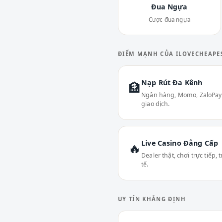
Đua Ngựa
Cược đua ngựa
ĐIỂM MẠNH CỦA ILOVECHEAPE
Nạp Rút Đa Kênh
🏦
Ngân hàng, Momo, ZaloPay
giao dịch.
Live Casino Đẳng Cấp
🔥
Dealer thật, chơi trực tiếp,
tế.
UY TÍN KHẲNG ĐỊNH