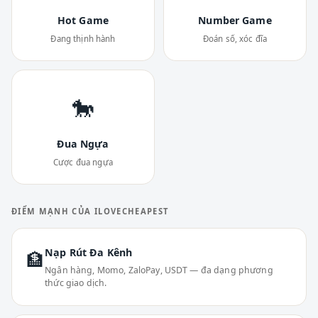
Hot Game
Number Game
Đang thịnh hành
Đoán số, xóc đĩa
🐎
Đua Ngựa
Cược đua ngựa
ĐIỂM MẠNH CỦA ILOVECHEAPEST
Nạp Rút Đa Kênh
🏦
Ngân hàng, Momo, ZaloPay, USDT — đa dạng phương
thức giao dịch.