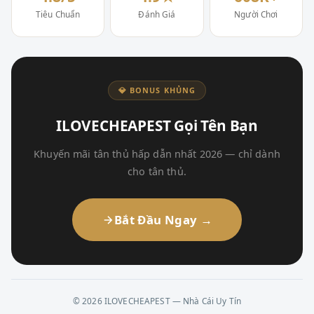
Tiêu Chuẩn
Đánh Giá
Người Chơi
💎 BONUS KHỦNG
ILOVECHEAPEST Gọi Tên Bạn
Khuyến mãi tân thủ hấp dẫn nhất 2026 — chỉ dành
cho tân thủ.
Bắt Đầu Ngay →
© 2026 ILOVECHEAPEST — Nhà Cái Uy Tín