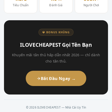
Tiêu Chuẩn
Đánh Giá
Người Chơi
💎 BONUS KHỦNG
ILOVECHEAPEST Gọi Tên Bạn
Khuyến mãi tân thủ hấp dẫn nhất 2026 — chỉ dành
cho tân thủ.
Bắt Đầu Ngay →
© 2026 ILOVECHEAPEST — Nhà Cái Uy Tín