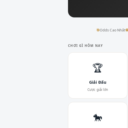
🎯
Odds Cao Nhất
CHƠI GÌ HÔM NAY
🏆
Giải Đấu
Cược giải lớn
🐎