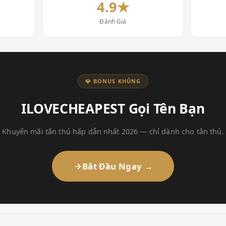
4.9★
Đánh Giá
💎 BONUS KHỦNG
ILOVECHEAPEST Gọi Tên Bạn
Khuyến mãi tân thủ hấp dẫn nhất 2026 — chỉ dành cho tân thủ.
Bắt Đầu Ngay →