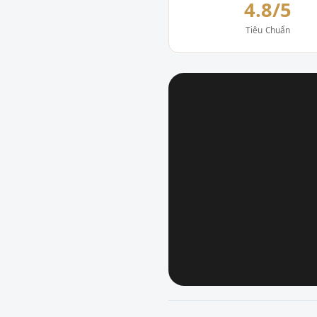
4.8/5
Tiêu Chuẩn