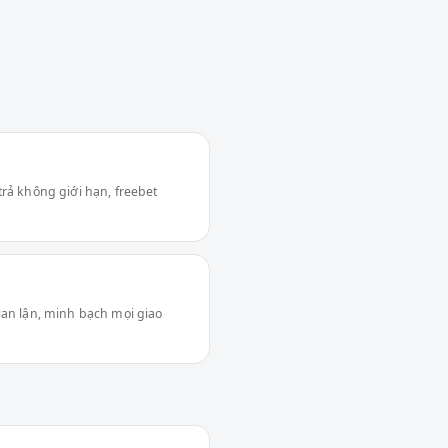
rả không giới hạn, freebet
an lận, minh bạch mọi giao