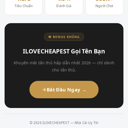
Tiêu Chuẩn
Đánh Giá
Người Chơi
💎 BONUS KHỦNG
ILOVECHEAPEST Gọi Tên Bạn
Khuyến mãi tân thủ hấp dẫn nhất 2026 — chỉ dành
cho tân thủ.
Bắt Đầu Ngay →
© 2026 ILOVECHEAPEST — Nhà Cái Uy Tín