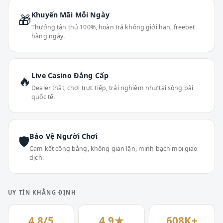
Khuyến Mãi Mỗi Ngày
🎁
Thưởng tân thủ 100%, hoàn trả không giới hạn, freebet
hàng ngày.
Live Casino Đẳng Cấp
🔥
Dealer thật, chơi trực tiếp, trải nghiệm như tại sòng bài
quốc tế.
Bảo Vệ Người Chơi
🛡
Cam kết công bằng, không gian lận, minh bạch mọi giao
dịch.
UY TÍN KHẲNG ĐỊNH
4.8/5
4.9★
608K+