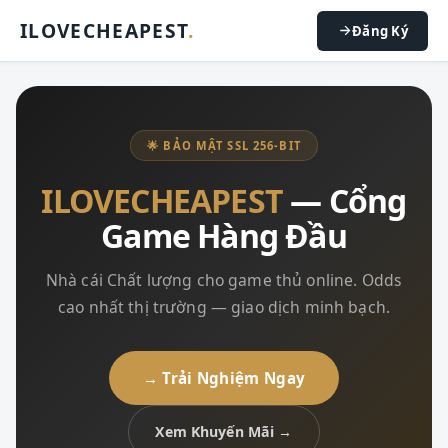
ILOVECHEAPEST
.
Đăng Ký
🌟 BẢO MẬT SSL 256-BIT
ILOVECHEAPEST
— Cổng
Game Hàng Đầu
Nhà cái Chất lượng cho game thủ online. Odds
cao nhất thị trường — giao dịch minh bạch.
→ Trải Nghiệm Ngay
Xem Khuyến Mãi →