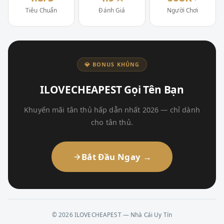
Tiêu Chuẩn
Đánh Giá
Người Chơi
💎 BONUS KHỦNG
ILOVECHEAPEST Gọi Tên Bạn
Khuyến mãi tân thủ hấp dẫn nhất 2026 — chỉ dành
cho tân thủ.
Bắt Đầu Ngay →
© 2026 ILOVECHEAPEST — Nhà Cái Uy Tín