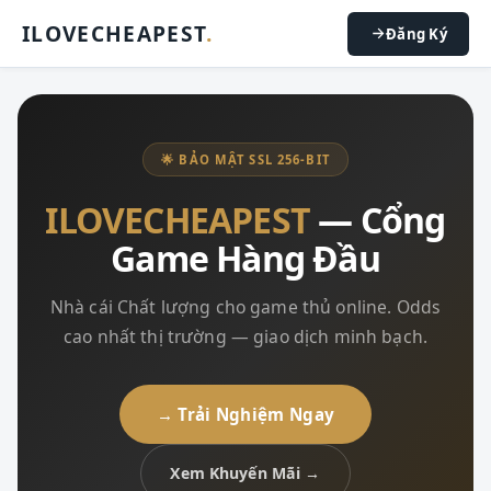
ILOVECHEAPEST
.
Đăng Ký
🌟 BẢO MẬT SSL 256-BIT
ILOVECHEAPEST
— Cổng
Game Hàng Đầu
Nhà cái Chất lượng cho game thủ online. Odds
cao nhất thị trường — giao dịch minh bạch.
→ Trải Nghiệm Ngay
Xem Khuyến Mãi →