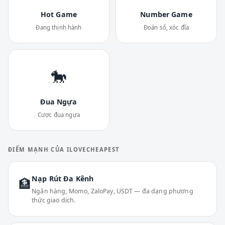
Hot Game
Number Game
Đang thịnh hành
Đoán số, xóc đĩa
🐎
Đua Ngựa
Cược đua ngựa
ĐIỂM MẠNH CỦA ILOVECHEAPEST
Nạp Rút Đa Kênh
🏦
Ngân hàng, Momo, ZaloPay, USDT — đa dạng phương
thức giao dịch.