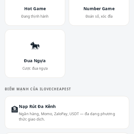
Hot Game
Number Game
Đang thịnh hành
Đoán số, xóc đĩa
🐎
Đua Ngựa
Cược đua ngựa
ĐIỂM MẠNH CỦA ILOVECHEAPEST
Nạp Rút Đa Kênh
🏦
Ngân hàng, Momo, ZaloPay, USDT — đa dạng phương
thức giao dịch.