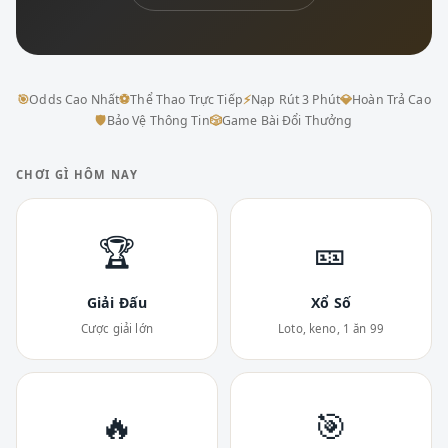
🎯
Odds Cao Nhất
⚽
Thể Thao Trực Tiếp
⚡
Nạp Rút 3 Phút
💎
Hoàn Trả Cao
🛡
Bảo Vệ Thông Tin
🎲
Game Bài Đổi Thưởng
CHƠI GÌ HÔM NAY
🏆
🎫
Giải Đấu
Xổ Số
Cược giải lớn
Loto, keno, 1 ăn 99
🔥
🎯