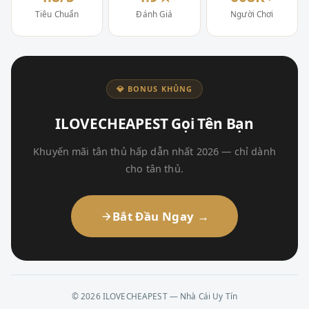
Tiêu Chuẩn
Đánh Giá
Người Chơi
💎 BONUS KHỦNG
ILOVECHEAPEST Gọi Tên Bạn
Khuyến mãi tân thủ hấp dẫn nhất 2026 — chỉ dành
cho tân thủ.
Bắt Đầu Ngay →
© 2026 ILOVECHEAPEST — Nhà Cái Uy Tín