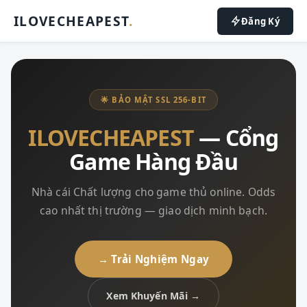
ILOVECHEAPEST
.
Đăng Ký
🌟 BẢO MẬT SSL 256-BIT
ILOVECHEAPEST
— Cổng
Game Hàng Đầu
Nhà cái Chất lượng cho game thủ online. Odds
cao nhất thị trường — giao dịch minh bạch.
→ Trải Nghiệm Ngay
Xem Khuyến Mãi →