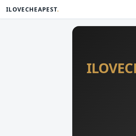
ILOVECHEAPEST
.
ILOVEC