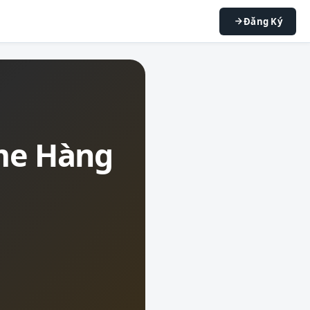
Đăng Ký
me Hàng