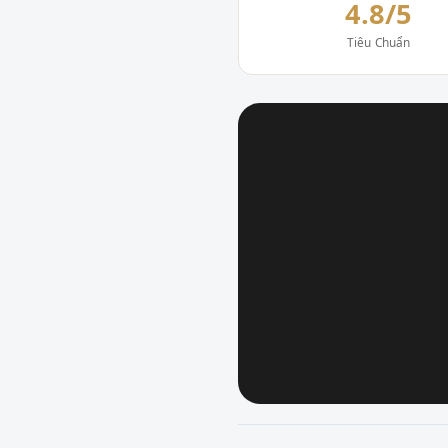
4.8/5
Tiêu Chuẩn