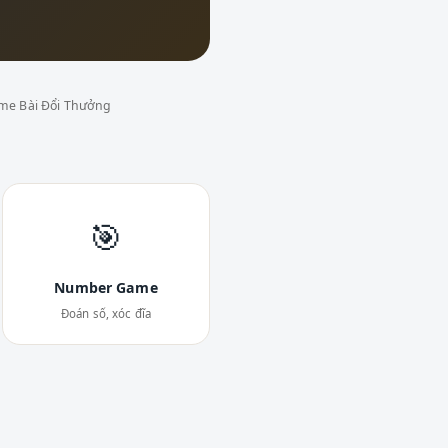
me Bài Đổi Thưởng
🎯
Number Game
Đoán số, xóc đĩa