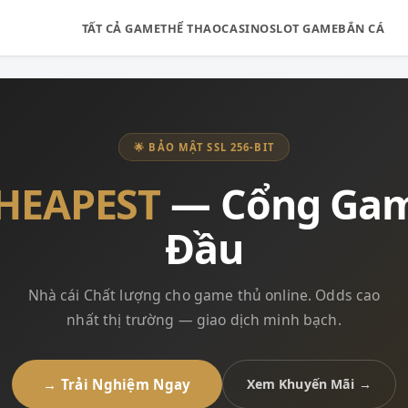
TẤT CẢ GAME
THỂ THAO
CASINO
SLOT GAME
BẮN CÁ
🌟 BẢO MẬT SSL 256-BIT
HEAPEST
— Cổng Ga
Đầu
Nhà cái Chất lượng cho game thủ online. Odds cao
nhất thị trường — giao dịch minh bạch.
→ Trải Nghiệm Ngay
Xem Khuyến Mãi →