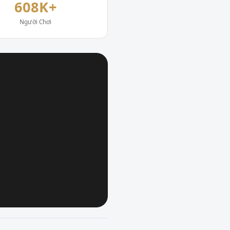
608K+
Người Chơi