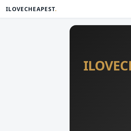
ILOVECHEAPEST
.
ILOVEC