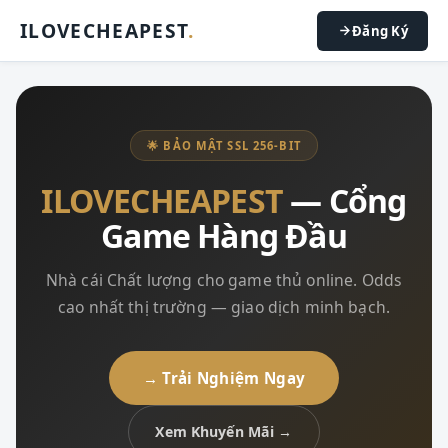
ILOVECHEAPEST
.
Đăng Ký
🌟 BẢO MẬT SSL 256-BIT
ILOVECHEAPEST
— Cổng
Game Hàng Đầu
Nhà cái Chất lượng cho game thủ online. Odds
cao nhất thị trường — giao dịch minh bạch.
→ Trải Nghiệm Ngay
Xem Khuyến Mãi →