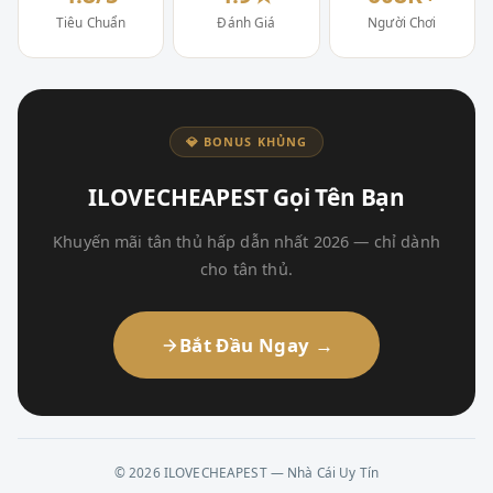
Tiêu Chuẩn
Đánh Giá
Người Chơi
💎 BONUS KHỦNG
ILOVECHEAPEST Gọi Tên Bạn
Khuyến mãi tân thủ hấp dẫn nhất 2026 — chỉ dành
cho tân thủ.
Bắt Đầu Ngay →
© 2026 ILOVECHEAPEST — Nhà Cái Uy Tín