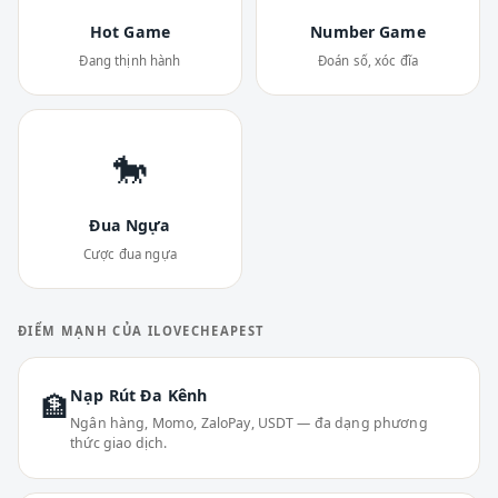
Hot Game
Number Game
Đang thịnh hành
Đoán số, xóc đĩa
🐎
Đua Ngựa
Cược đua ngựa
ĐIỂM MẠNH CỦA ILOVECHEAPEST
Nạp Rút Đa Kênh
🏦
Ngân hàng, Momo, ZaloPay, USDT — đa dạng phương
thức giao dịch.