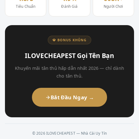
Tiêu Chuẩn
Đánh Giá
Người Chơi
💎 BONUS KHỦNG
ILOVECHEAPEST Gọi Tên Bạn
Khuyến mãi tân thủ hấp dẫn nhất 2026 — chỉ dành
cho tân thủ.
Bắt Đầu Ngay →
© 2026 ILOVECHEAPEST — Nhà Cái Uy Tín