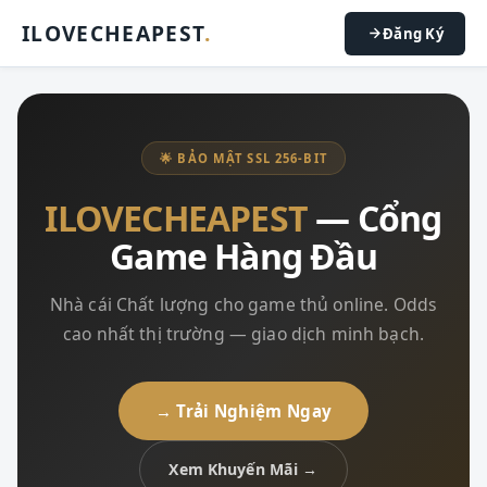
ILOVECHEAPEST
.
Đăng Ký
🌟 BẢO MẬT SSL 256-BIT
ILOVECHEAPEST
— Cổng
Game Hàng Đầu
Nhà cái Chất lượng cho game thủ online. Odds
cao nhất thị trường — giao dịch minh bạch.
→ Trải Nghiệm Ngay
Xem Khuyến Mãi →