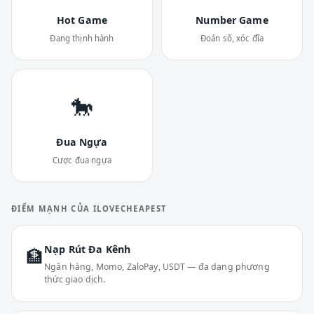
Hot Game
Number Game
Đang thịnh hành
Đoán số, xóc đĩa
🐎
Đua Ngựa
Cược đua ngựa
ĐIỂM MẠNH CỦA ILOVECHEAPEST
Nạp Rút Đa Kênh
🏦
Ngân hàng, Momo, ZaloPay, USDT — đa dạng phương
thức giao dịch.