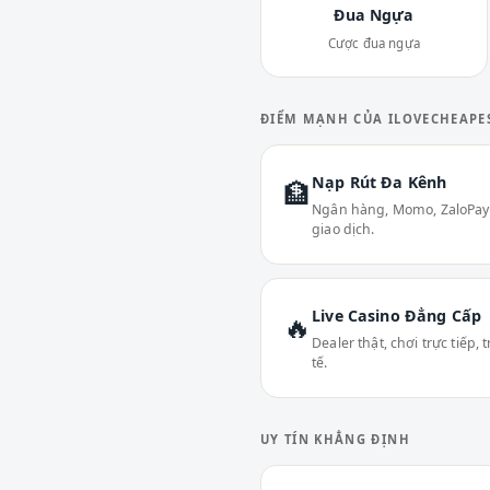
Đua Ngựa
Cược đua ngựa
ĐIỂM MẠNH CỦA ILOVECHEAPE
Nạp Rút Đa Kênh
🏦
Ngân hàng, Momo, ZaloPay
giao dịch.
Live Casino Đẳng Cấp
🔥
Dealer thật, chơi trực tiếp,
tế.
UY TÍN KHẲNG ĐỊNH