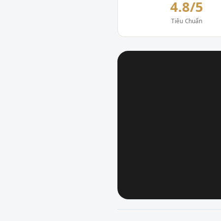
4.8/5
Tiêu Chuẩn