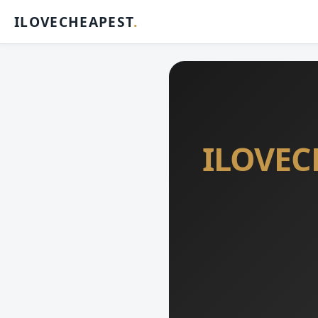
ILOVECHEAPEST
.
ILOVEC