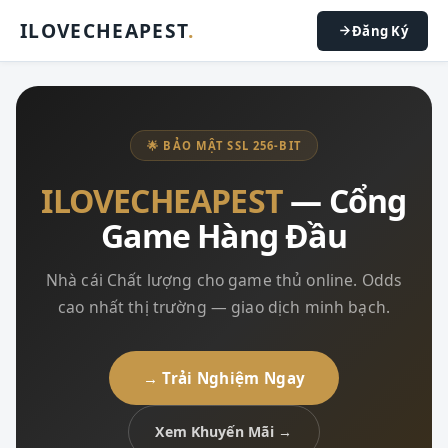
ILOVECHEAPEST
.
Đăng Ký
🌟 BẢO MẬT SSL 256-BIT
ILOVECHEAPEST
— Cổng
Game Hàng Đầu
Nhà cái Chất lượng cho game thủ online. Odds
cao nhất thị trường — giao dịch minh bạch.
→ Trải Nghiệm Ngay
Xem Khuyến Mãi →