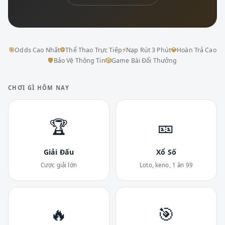
🎯
Odds Cao Nhất
⚽
Thể Thao Trực Tiếp
⚡
Nạp Rút 3 Phút
💎
Hoàn Trả Cao
🛡
Bảo Vệ Thông Tin
🎲
Game Bài Đổi Thưởng
CHƠI GÌ HÔM NAY
🏆
🎫
Giải Đấu
Xổ Số
Cược giải lớn
Loto, keno, 1 ăn 99
🔥
🎯