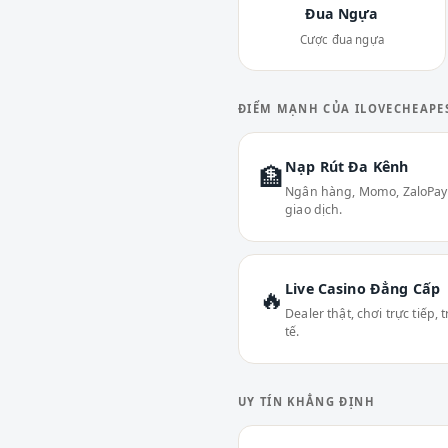
Đua Ngựa
Cược đua ngựa
ĐIỂM MẠNH CỦA ILOVECHEAPE
Nạp Rút Đa Kênh
🏦
Ngân hàng, Momo, ZaloPay
giao dịch.
Live Casino Đẳng Cấp
🔥
Dealer thật, chơi trực tiếp,
tế.
UY TÍN KHẲNG ĐỊNH