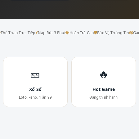
⚽
Thể Thao Trực Tiếp
⚡
Nạp Rút 3 Phút
💎
Hoàn Trả Cao
🛡
Bảo Vệ Thông Tin
🎲
Ga
🎫
🔥
Xổ Số
Hot Game
Loto, keno, 1 ăn 99
Đang thịnh hành