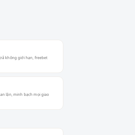
rả không giới hạn, freebet
an lận, minh bạch mọi giao