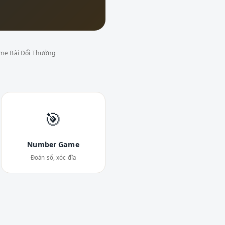
me Bài Đổi Thưởng
🎯
Number Game
Đoán số, xóc đĩa