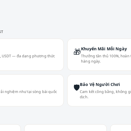
ST
Khuyến Mãi Mỗi Ngày
🎁
, USDT — đa dạng phương thức
Thưởng tân thủ 100%, hoàn t
hàng ngày.
Bảo Vệ Người Chơi
🛡
 trải nghiệm như tại sòng bài quốc
Cam kết công bằng, không gi
dịch.