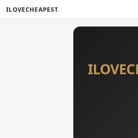
ILOVECHEAPEST
.
ILOVEC