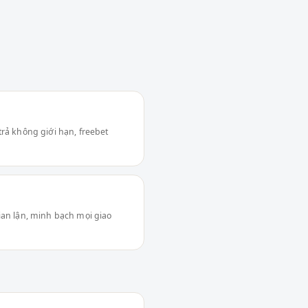
rả không giới hạn, freebet
an lận, minh bạch mọi giao