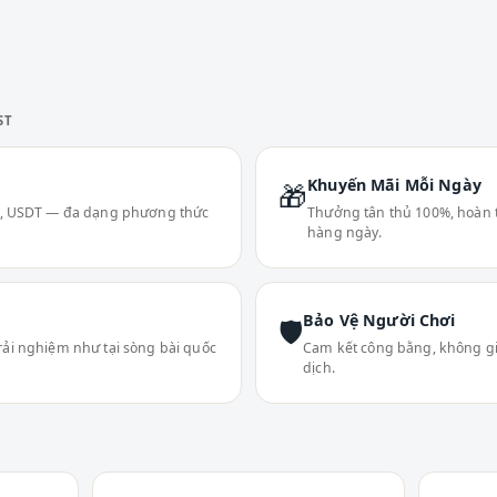
ST
Khuyến Mãi Mỗi Ngày
🎁
, USDT — đa dạng phương thức
Thưởng tân thủ 100%, hoàn t
hàng ngày.
Bảo Vệ Người Chơi
🛡
 trải nghiệm như tại sòng bài quốc
Cam kết công bằng, không gi
dịch.