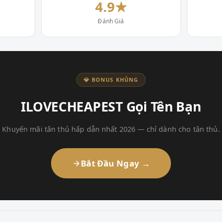
4.9★
Đánh Giá
💎 BONUS KHỦNG
ILOVECHEAPEST Gọi Tên Bạn
Khuyến mãi tân thủ hấp dẫn nhất 2026 — chỉ dành cho tân thủ.
Bắt Đầu Ngay →