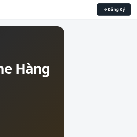
Đăng Ký
me Hàng