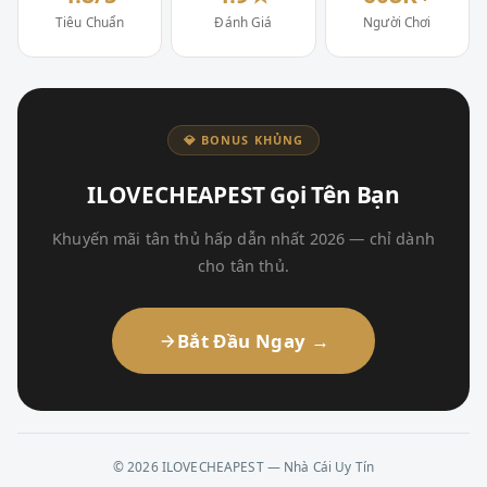
Tiêu Chuẩn
Đánh Giá
Người Chơi
💎 BONUS KHỦNG
ILOVECHEAPEST Gọi Tên Bạn
Khuyến mãi tân thủ hấp dẫn nhất 2026 — chỉ dành
cho tân thủ.
Bắt Đầu Ngay →
© 2026 ILOVECHEAPEST — Nhà Cái Uy Tín