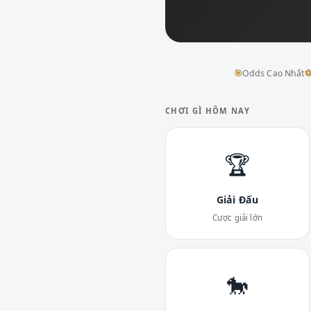
🎯
Odds Cao Nhất
CHƠI GÌ HÔM NAY
🏆
Giải Đấu
Cược giải lớn
🐎