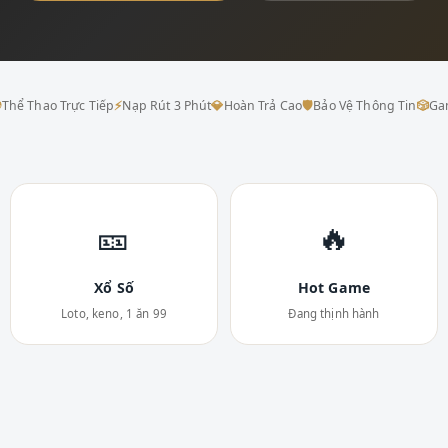
⚽
Thể Thao Trực Tiếp
⚡
Nạp Rút 3 Phút
💎
Hoàn Trả Cao
🛡
Bảo Vệ Thông Tin
🎲
Ga
🎫
🔥
Xổ Số
Hot Game
Loto, keno, 1 ăn 99
Đang thịnh hành