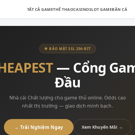
TẤT CẢ GAME
THỂ THAO
CASINO
SLOT GAME
BẮN CÁ
🌟 BẢO MẬT SSL 256-BIT
HEAPEST
— Cổng Ga
Đầu
Nhà cái Chất lượng cho game thủ online. Odds cao
nhất thị trường — giao dịch minh bạch.
→ Trải Nghiệm Ngay
Xem Khuyến Mãi →