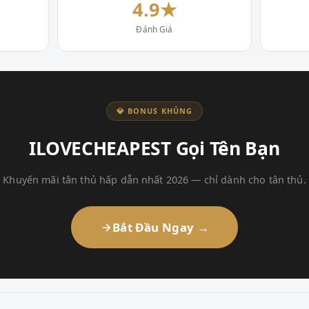
4.9★
Đánh Giá
💎 BONUS KHỦNG
ILOVECHEAPEST Gọi Tên Bạn
Khuyến mãi tân thủ hấp dẫn nhất 2026 — chỉ dành cho tân thủ.
Bắt Đầu Ngay →