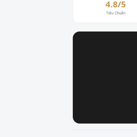
4.8/5
Tiêu Chuẩn