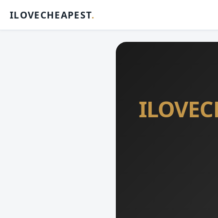
ILOVECHEAPEST
.
ILOVEC