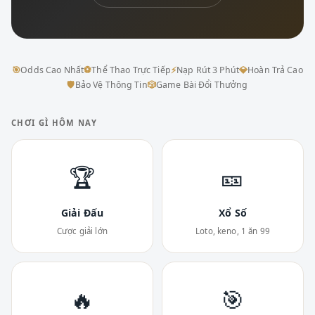
🎯
Odds Cao Nhất
⚽
Thể Thao Trực Tiếp
⚡
Nạp Rút 3 Phút
💎
Hoàn Trả Cao
🛡
Bảo Vệ Thông Tin
🎲
Game Bài Đổi Thưởng
CHƠI GÌ HÔM NAY
🏆
🎫
Giải Đấu
Xổ Số
Cược giải lớn
Loto, keno, 1 ăn 99
🔥
🎯