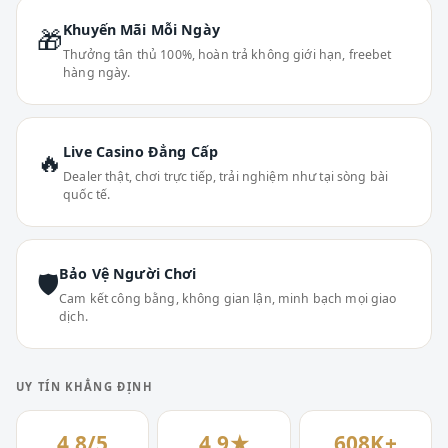
Khuyến Mãi Mỗi Ngày
🎁
Thưởng tân thủ 100%, hoàn trả không giới hạn, freebet
hàng ngày.
Live Casino Đẳng Cấp
🔥
Dealer thật, chơi trực tiếp, trải nghiệm như tại sòng bài
quốc tế.
Bảo Vệ Người Chơi
🛡
Cam kết công bằng, không gian lận, minh bạch mọi giao
dịch.
UY TÍN KHẲNG ĐỊNH
4.8/5
4.9★
608K+