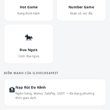
Hot Game
Number Game
Đang thịnh hành
Đoán số, xóc đĩa
🐎
Đua Ngựa
Cược đua ngựa
ĐIỂM MẠNH CỦA ILOVECHEAPEST
Nạp Rút Đa Kênh
🏦
Ngân hàng, Momo, ZaloPay, USDT — đa dạng phương
thức giao dịch.