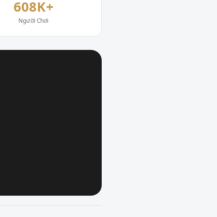
608K+
Người Chơi