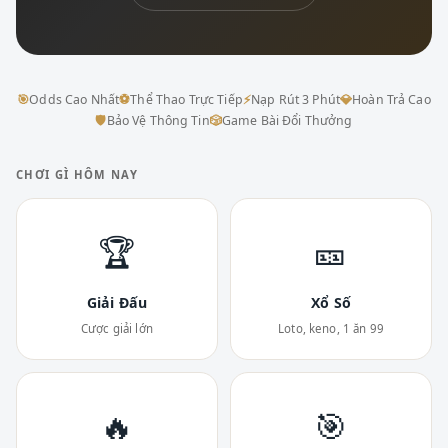
🎯
Odds Cao Nhất
⚽
Thể Thao Trực Tiếp
⚡
Nạp Rút 3 Phút
💎
Hoàn Trả Cao
🛡
Bảo Vệ Thông Tin
🎲
Game Bài Đổi Thưởng
CHƠI GÌ HÔM NAY
🏆
🎫
Giải Đấu
Xổ Số
Cược giải lớn
Loto, keno, 1 ăn 99
🔥
🎯