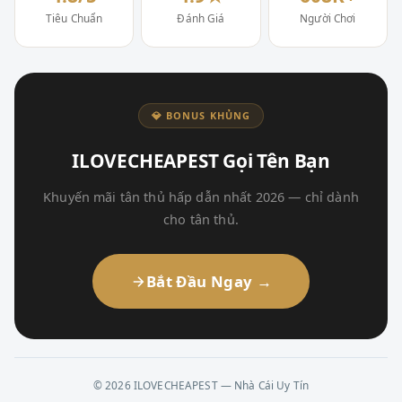
Tiêu Chuẩn
Đánh Giá
Người Chơi
💎 BONUS KHỦNG
ILOVECHEAPEST Gọi Tên Bạn
Khuyến mãi tân thủ hấp dẫn nhất 2026 — chỉ dành
cho tân thủ.
Bắt Đầu Ngay →
© 2026 ILOVECHEAPEST — Nhà Cái Uy Tín