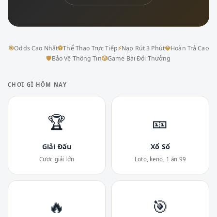
🎯
Odds Cao Nhất
⚽
Thể Thao Trực Tiếp
⚡
Nạp Rút 3 Phút
💎
Hoàn Trả Cao
🛡
Bảo Vệ Thông Tin
🎲
Game Bài Đổi Thưởng
CHƠI GÌ HÔM NAY
🏆
🎫
Giải Đấu
Xổ Số
Cược giải lớn
Loto, keno, 1 ăn 99
🔥
🎯