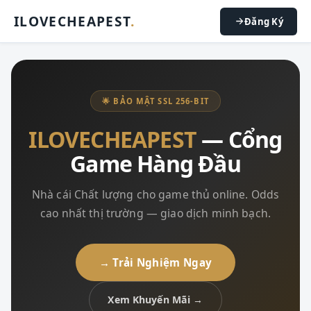
ILOVECHEAPEST
.
Đăng Ký
🌟 BẢO MẬT SSL 256-BIT
ILOVECHEAPEST
— Cổng
Game Hàng Đầu
Nhà cái Chất lượng cho game thủ online. Odds
cao nhất thị trường — giao dịch minh bạch.
→ Trải Nghiệm Ngay
Xem Khuyến Mãi →